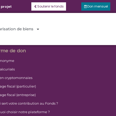
 projet
Soutenir le fonds
Don mensuel
risation de biens
orme de don
anonyme
sécurisés
en cryptomonnaies
ge fiscal (particulier)
ge fiscal (entreprise)
 sert votre contribution au Fonds ?
uoi choisir notre plateforme ?