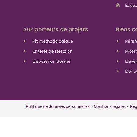
Espac
Aux porteurs de projets
Biens 
Kit méthodologique
Péren
Critères de sélection
Proté
Déposer un dossier
Deven
Donat
Politique de données personnelles
•
Mentions légales
•
Règ