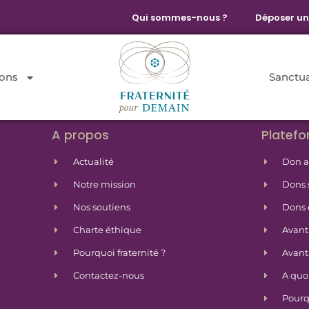
Qui sommes-nous ?
Déposer un
dons
Sanctua
A propos
Platef
Actualité
Don 
Notre mission
Dons 
Nos soutiens
Dons 
Charte éthique
Avanta
Pourquoi fraternité ?
Avanta
Contactez-nous
A quoi
Pourq