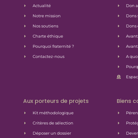
Actualité
Don 
Notre mission
Dons 
Nos soutiens
Dons 
Charte éthique
Avanta
Pourquoi fraternité ?
Avanta
Contactez-nous
A quoi
Pourq
Espac
Aux porteurs de projets
Biens 
Kit méthodologique
Péren
Critères de sélection
Proté
Déposer un dossier
Deven