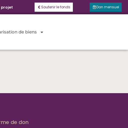
 projet
Soutenir le fonds
Don mensuel
risation de biens
orme de don