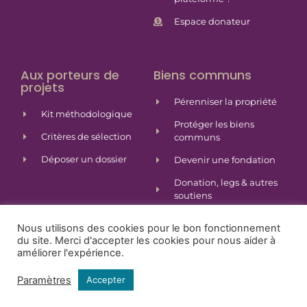
Espace donateur
Aux porteurs de
Biens communs
projets
Pérenniser la propriété
Kit méthodologique
Protéger les biens
Critères de sélection
communs
Déposer un dossier
Devenir une fondation
Donation, legs & autres
soutiens
Nous utilisons des cookies pour le bon fonctionnement
du site. Merci d'accepter les cookies pour nous aider à
© 2022 FRATERNITÉ POUR DEMAIN
améliorer l'expérience.
Politique de données personnelles
•
Mentions légales
•
Paramètres
Accepter
Règlement intérieur