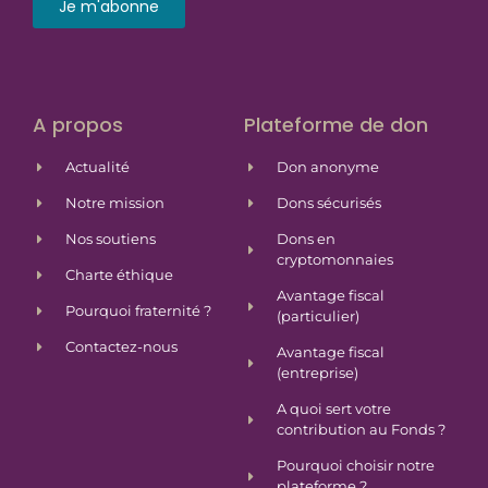
Je m'abonne
A propos
Plateforme de don
Actualité
Don anonyme
Notre mission
Dons sécurisés
Nos soutiens
Dons en
cryptomonnaies
Charte éthique
Avantage fiscal
Pourquoi fraternité ?
(particulier)
Contactez-nous
Avantage fiscal
(entreprise)
A quoi sert votre
contribution au Fonds ?
Pourquoi choisir notre
plateforme ?