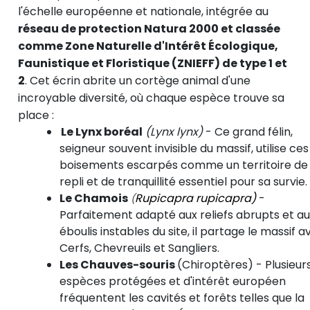
l'échelle européenne et nationale, intégrée au
réseau de protection Natura 2000 et classée
comme Zone Naturelle d'Intérêt Écologique,
Faunistique et Floristique (ZNIEFF) de type 1 et
2
. Cet écrin abrite un cortège animal d'une
incroyable diversité, où chaque espèce trouve sa
place :
Le Lynx boréal
(Lynx lynx)
- Ce grand félin,
seigneur souvent invisible du massif, utilise ces
boisements escarpés comme un territoire de
repli et de tranquillité essentiel pour sa survie.
Le Chamois
Rupicapra rupicapra)
-
(
Parfaitement adapté aux reliefs abrupts et au
éboulis instables du site, il partage le massif a
Cerfs, Chevreuils et Sangliers.
Les Chauves-souris
(Chiroptères) - Plusieur
espèces protégées et d'intérêt européen
fréquentent les cavités et forêts telles que la